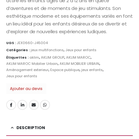
attire les enfants âgés de 2 à 12 ans en quête
d’aventures et de moments de jeu stimulants. Son
esthétique moderne et ses équipements variés en font
un lieu idéal pour les enfants désireux de se divertir et
d’explorer de nouvelles expériences ludiques.
UGS :
JEX0660-J45004
Catégories :
jeux multifonctions
,
Jeux pour enfants
Étiquettes :
aklim
,
AKLIM GROUP
,
AKLIM MAROC
,
AKLIM MAROC Mobilier Urbain
,
AKLIM MOBILIER URBAIN
,
Aménagement exterieur
,
Espace publique
,
jeux enfants
,
Jeux pour enfants
Ajouter au devis
DESCRIPTION