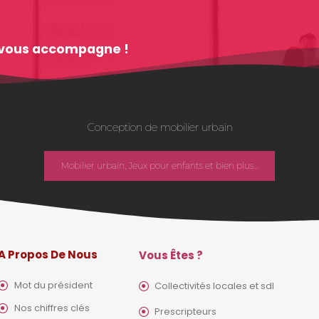
im vous accompagne !
Conception de mobilier urbain
Mobilier urbain, Jeux pour enfants et bien plus...
A Propos De Nous
Vous Êtes ?
Mot du président
Collectivités locales et sdl
Nos chiffres clés
Prescripteurs