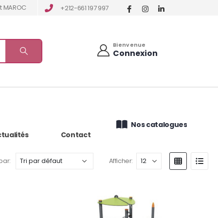
tat MAROC
+212-661 197 997
Bienvenue
Connexion
Nos catalogues
tualités
Contact
 par:
Afficher: