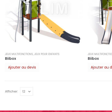
JEUX MULTIFONCTIONS
,
JEUX POUR ENFANTS
JEUX MULTIFONCTI
Biibox
Biibox
Ajouter au devis
Ajouter au d
Afficher: