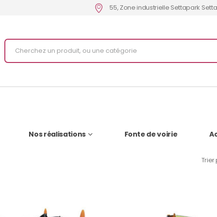
55, Zone industrielle Settapark Set
Nos réalisations
Fonte de voirie
Ac
Trier