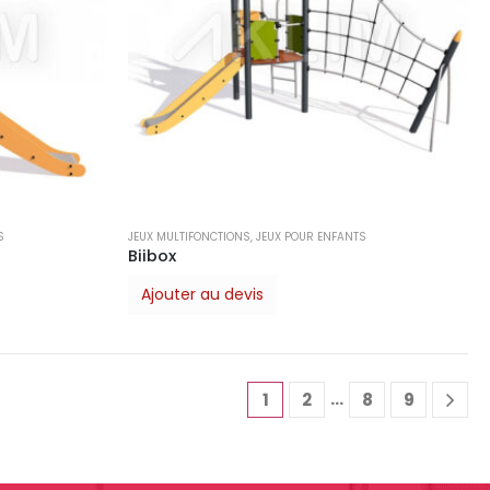
S
JEUX MULTIFONCTIONS
,
JEUX POUR ENFANTS
Biibox
Ajouter au devis
…
1
2
8
9