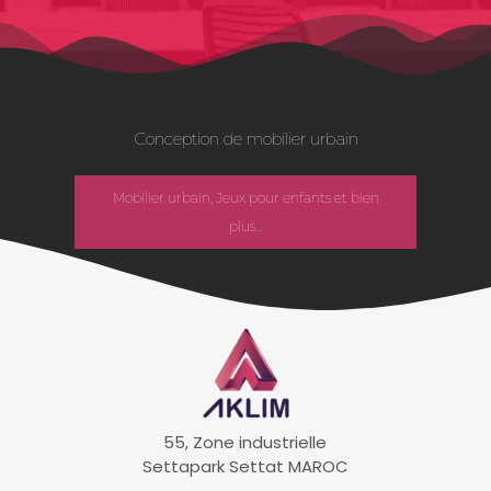
Conception de mobilier urbain
Mobilier urbain, Jeux pour enfants et bien
plus...
55, Zone industrielle
Settapark Settat MAROC