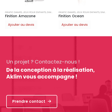
PLE
GRAFIC GAMES
,
JEUX POUR ENFANTS
,
SIMPLE
Finition Ocean
Ajouter au devis
Un projet ? Contactez-nous !
De la conception à la réalisation,
Aklim vous accompagne !
Prendre contact