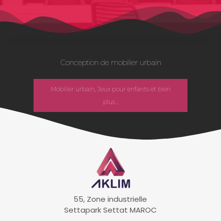
Conception de mobilier urbain
Mobilier urbain, Jeux pour enfants et bien
plus...
55, Zone industrielle
Settapark Settat MAROC