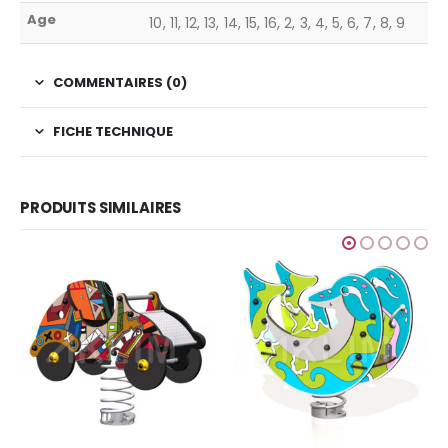
Age
10, 11, 12, 13, 14, 15, 16, 2, 3, 4, 5, 6, 7, 8, 9
COMMENTAIRES (0)
FICHE TECHNIQUE
PRODUITS SIMILAIRES
GRAFIC GAMES
,
JEUX POUR
Finition Ocean
Ajouter au devis