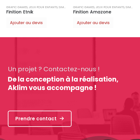
POUR ENFANTS
,
SIMPLE
GRAFIC GAMES
,
JEUX POUR ENFANTS
,
SIMPLE
Finition Amazone
vis
Ajouter au devis
Un projet ? Contactez-nous !
De la conception à la réalisation,
Aklim vous accompagne !
Prendre contact