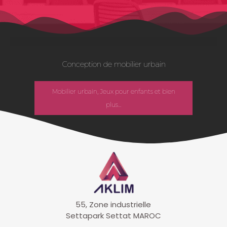
Conception de mobilier urbain
Mobilier urbain, Jeux pour enfants et bien
plus...
55, Zone industrielle
Settapark Settat MAROC