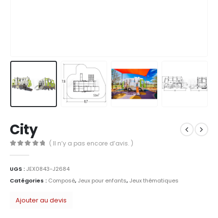
City
( Il n’y a pas encore d’avis. )
0
Sur 5
UGS :
JEX0843-J2684
Catégories :
Composé
,
Jeux pour enfants
,
Jeux thématiques
Ajouter au devis