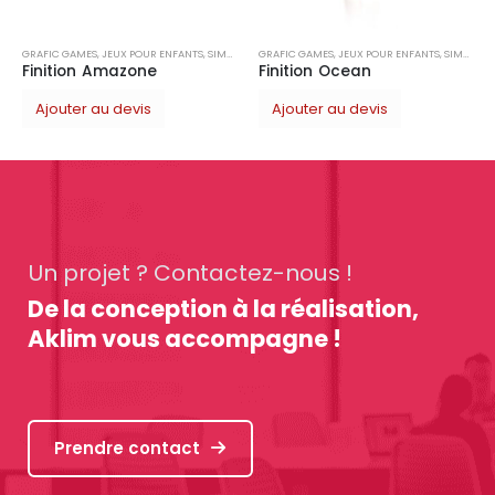
E
GRAFIC GAMES
,
JEUX POUR ENFANTS
,
SIMPLE
Finition Ocean
Ajouter au devis
Un projet ? Contactez-nous !
De la conception à la réalisation,
Aklim vous accompagne !
Prendre contact