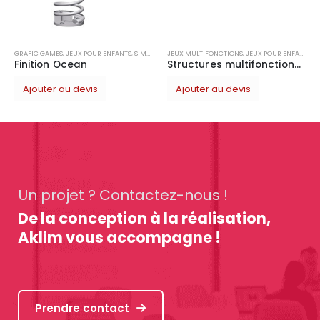
Ajouter au devis
TS
,
SIMPLE
JEUX MULTIFONCTIONS
,
JEUX POUR ENFANTS
Structures multifonctions 3 tours
Ajouter au devis
Un projet ? Contactez-nous !
De la conception à la réalisation,
Aklim vous accompagne !
Prendre contact