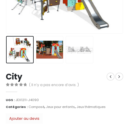
City
( Il n’y a pas encore d’avis. )
0
Sur 5
UGS :
JEX1211-J4090
Catégories :
Composé
,
Jeux pour enfants
,
Jeux thématiques
Ajouter au devis