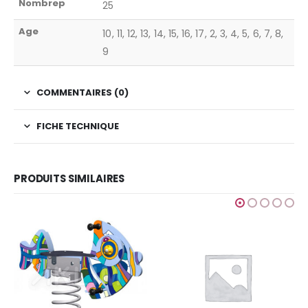
Nombrep
25
Age
10, 11, 12, 13, 14, 15, 16, 17, 2, 3, 4, 5, 6, 7, 8,
9
COMMENTAIRES (0)
FICHE TECHNIQUE
PRODUITS SIMILAIRES
GRAFIC GAMES
,
JEUX POUR ENFANTS
,
SIM
Finition Amazone