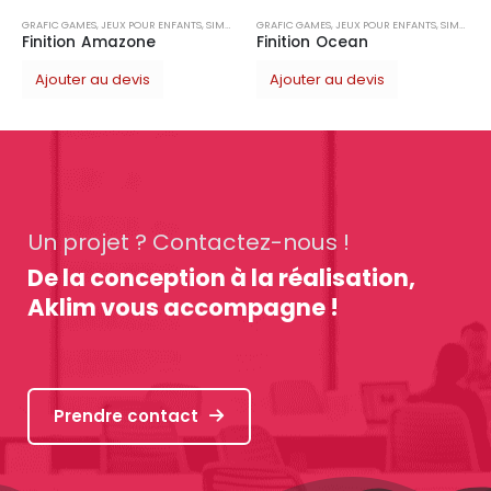
E
GRAFIC GAMES
,
JEUX POUR ENFANTS
,
SIMPLE
Finition Ocean
Ajouter au devis
Un projet ? Contactez-nous !
De la conception à la réalisation,
Aklim vous accompagne !
Prendre contact