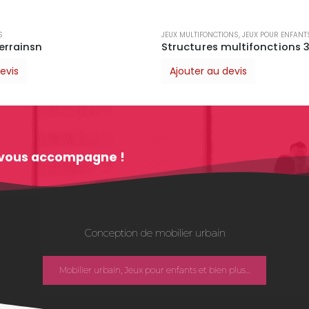
ONS
,
JEUX POUR ENFANTS
GRAFIC GAMES
,
JEUX POUR ENFANTS
,
SIMP
ultifonctions 3 tours
Finition Amazone
evis
Ajouter au devis
im vous accompagne !
Conception de mobilier urbain
Mobilier urbain, Jeux pour enfants et bien plus...