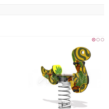
GRAFIC GAMES
,
JEUX POUR ENFANTS
,
SIMPLE
Finition Ocean
Ajouter au devis