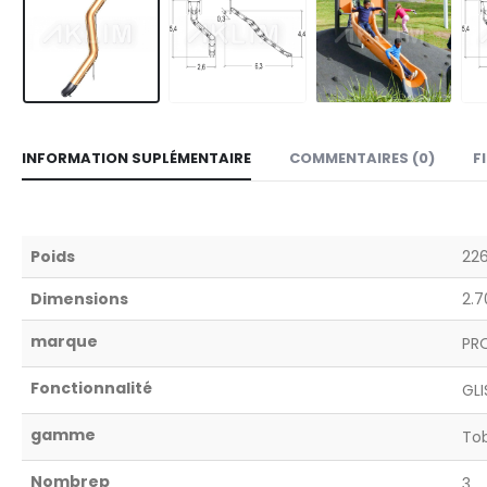
INFORMATION SUPLÉMENTAIRE
COMMENTAIRES (0)
F
Poids
226
Dimensions
2.7
marque
PR
Fonctionnalité
GLI
gamme
To
Nombrep
3