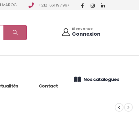
tat MAROC
+212-661 197 997
Bienvenue
Connexion
Nos catalogues
tualités
Contact