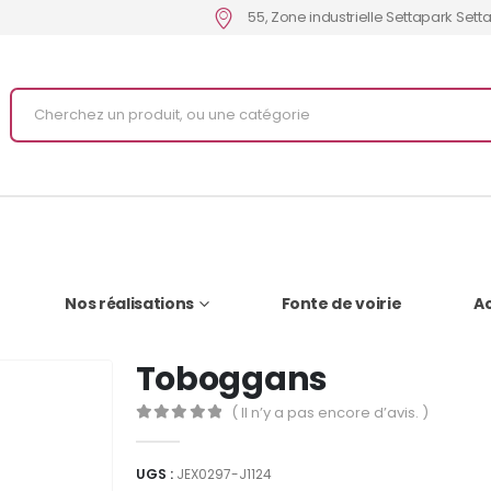
55, Zone industrielle Settapark Set
Nos réalisations
Fonte de voirie
Ac
Toboggans
( Il n’y a pas encore d’avis. )
0
Sur 5
UGS :
JEX0297-J1124