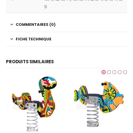
9
COMMENTAIRES (0)
FICHE TECHNIQUE
PRODUITS SIMILAIRES
GRAFIC GAMES
,
JEUX POUR
Finition Amazone
Ajouter au devis