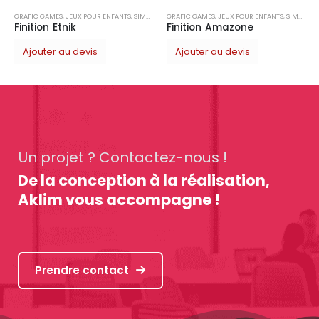
POUR ENFANTS
,
SIMPLE
GRAFIC GAMES
,
JEUX POUR ENFANTS
,
SIMPLE
Finition Amazone
vis
Ajouter au devis
Un projet ? Contactez-nous !
De la conception à la réalisation,
Aklim vous accompagne !
Prendre contact