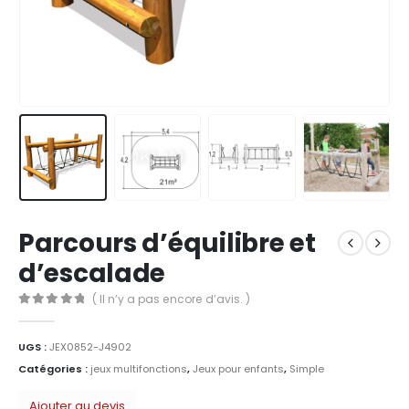
Parcours d’équilibre et
d’escalade
( Il n’y a pas encore d’avis. )
0
Sur 5
UGS :
JEX0852-J4902
Catégories :
jeux multifonctions
,
Jeux pour enfants
,
Simple
Ajouter au devis