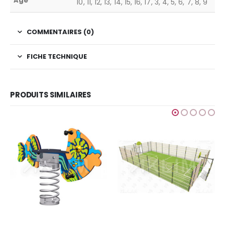
Age
10, 11, 12, 13, 14, 15, 16, 17, 3, 4, 5, 6, 7, 8, 9
COMMENTAIRES (0)
FICHE TECHNIQUE
PRODUITS SIMILAIRES
GRAFIC GAMES
,
JEUX POUR ENFANTS
,
SIMPLE
Finition Amazone
Ajouter au devis