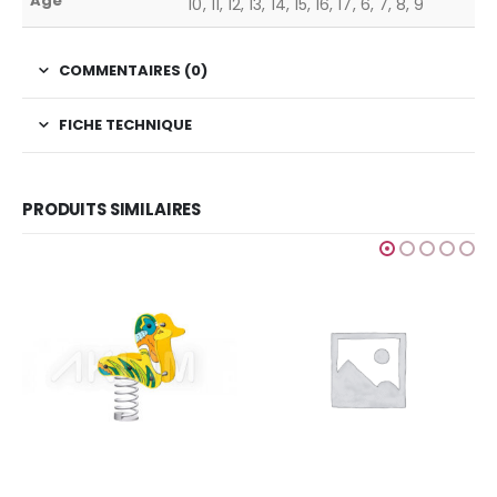
Age
10, 11, 12, 13, 14, 15, 16, 17, 6, 7, 8, 9
COMMENTAIRES (0)
FICHE TECHNIQUE
PRODUITS SIMILAIRES
IMPLEM
,
TYPE
,
TYPE
GRAFIC GAME
Finition
Ajouter