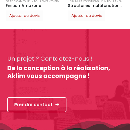
GAMES
,
JEUX POUR ENFANTS
,
SIMPLE
JEUX MULTIFONCTIONS
,
JEUX POUR ENFANTS
ion Amazone
Structures multifonctions 3 tours
ter au devis
Ajouter au devis
Un projet ? Contactez-nous !
De la conception à la réalisation,
Aklim vous accompagne !
Prendre contact