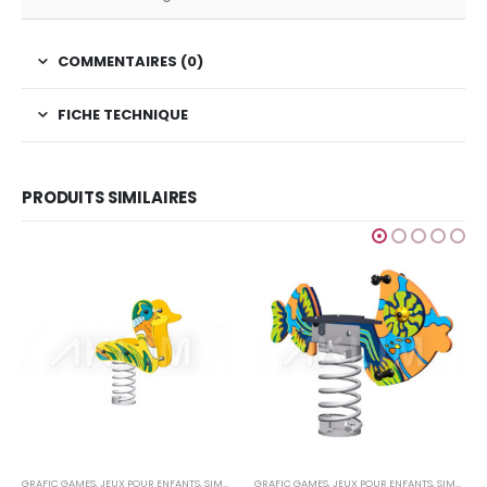
COMMENTAIRES (0)
FICHE TECHNIQUE
PRODUITS SIMILAIRES
JEUX POUR ENFANTS
Finition Médiéval
Ajouter au devis
GRAFIC GAMES
,
JEUX POUR ENFANTS
,
SIMPLE