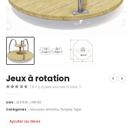
Jeux à rotation
( Il n’y a pas encore d’avis. )
0
Sur 5
UGS :
JEX1515-J49142
Catégories :
Jeux pour enfants
,
Simple
,
Type
Ajouter au devis