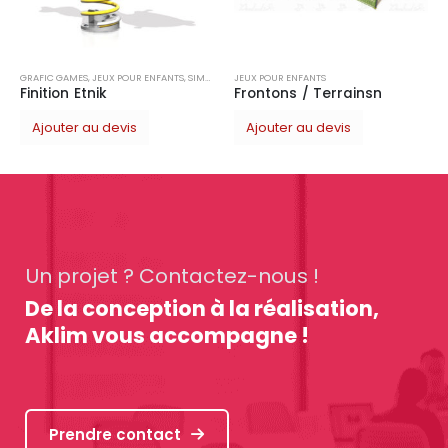
Ajouter au devis
TS
,
SIMPLE
JEUX POUR ENFANTS
Frontons / Terrainsn
Ajouter au devis
Un projet ? Contactez-nous !
De la conception à la réalisation,
Aklim vous accompagne !
Prendre contact