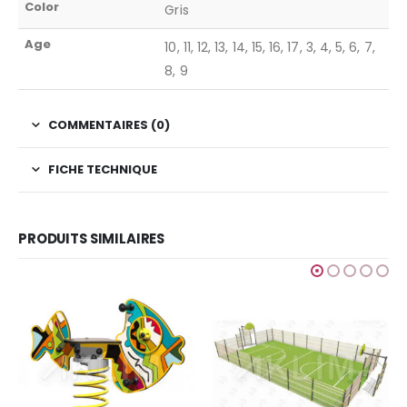
Color
Gris
Age
10, 11, 12, 13, 14, 15, 16, 17, 3, 4, 5, 6, 7,
8, 9
COMMENTAIRES (0)
FICHE TECHNIQUE
PRODUITS SIMILAIRES
GRAFIC GAMES
,
JEUX POUR ENFANTS
,
SIM
Finition Ocean