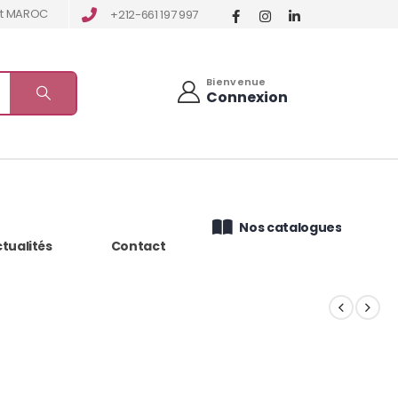
tat MAROC
+212-661 197 997
Bienvenue
Connexion
Nos catalogues
tualités
Contact