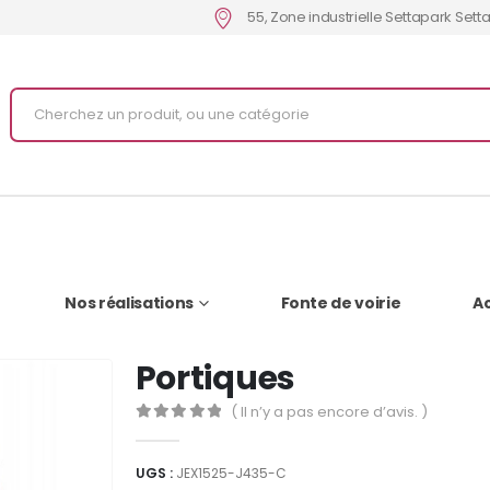
55, Zone industrielle Settapark Set
Nos réalisations
Fonte de voirie
Ac
Portiques
( Il n’y a pas encore d’avis. )
0
Sur 5
UGS :
JEX1525-J435-C