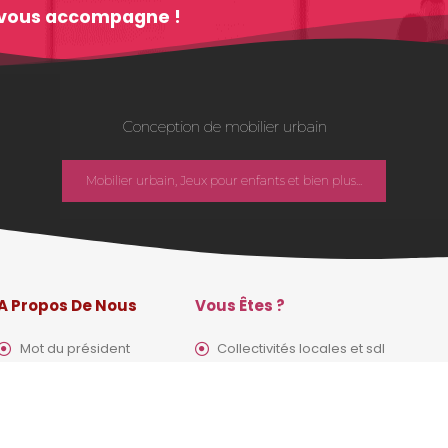
im vous accompagne !
Conception de mobilier urbain
Mobilier urbain, Jeux pour enfants et bien plus...
A Propos De Nous
Vous Êtes ?
Mot du président
Collectivités locales et sdl
Nos chiffres clés
Prescripteurs
Vision futuriste
Aménageurs d’espaces vert
Design