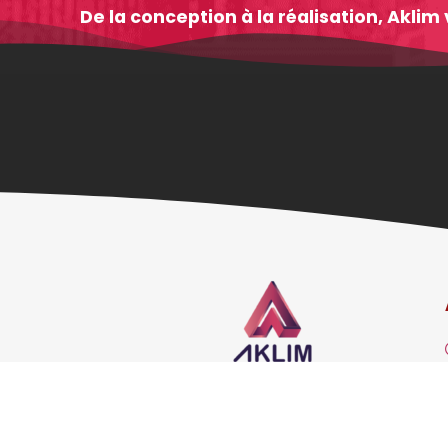
De la conception à la réalisation, Akl
55, Zone industrielle
Settapark Settat MAROC