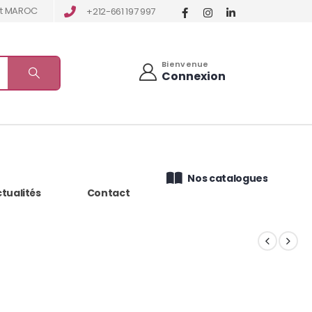
tat MAROC
+212-661 197 997
Bienvenue
Connexion
Nos catalogues
tualités
Contact