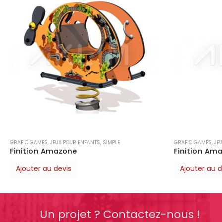
GRAFIC GAMES
,
JEUX POUR ENFANTS
,
SIMPLE
GRAFIC GAMES
,
J
Finition Amazone
Finition Etn
Ajouter au devis
Ajouter au
Un projet ? Contactez-nous !