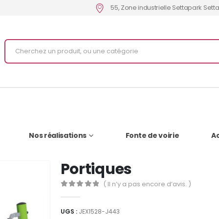
55, Zone industrielle Settapark Set
Nos réalisations
Fonte de voirie
Ac
Portiques
( Il n’y a pas encore d’avis. )
0
Sur 5
UGS :
JEX1528-J443