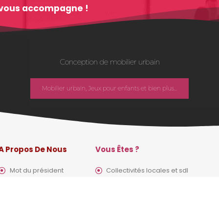
im vous accompagne !
Conception de mobilier urbain
Mobilier urbain, Jeux pour enfants et bien plus...
A Propos De Nous
Vous Êtes ?
Mot du président
Collectivités locales et sdl
Nos chiffres clés
Prescripteurs
Vision futuriste
Aménageurs d’espaces vert
Design