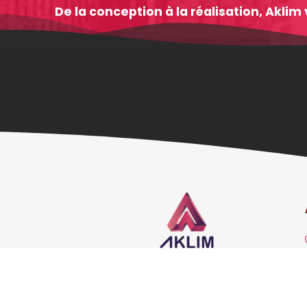
De la conception à la réalisation, Akl
55, Zone industrielle
Settapark Settat MAROC