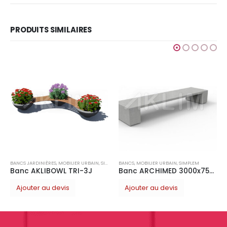
PRODUITS SIMILAIRES
CORBEILLES
,
MOBILIER URBAIN
,
SIMPLE
Corbeille TULIP
Ajouter au devis
BAIN
,
SIMPLEM
BANCS
,
MOBILIER URBAIN
,
SIMPLEM
J
Banc ARCHIMED 3000x750H450
Ajouter au devis