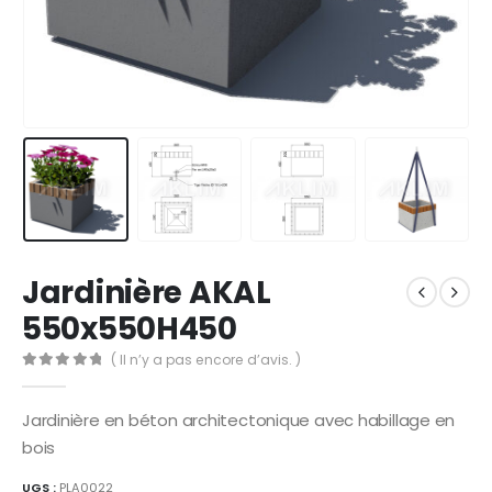
Jardinière AKAL
550x550H450
( Il n’y a pas encore d’avis. )
0
Sur 5
Jardinière en béton architectonique avec habillage en
bois
UGS :
PLA0022