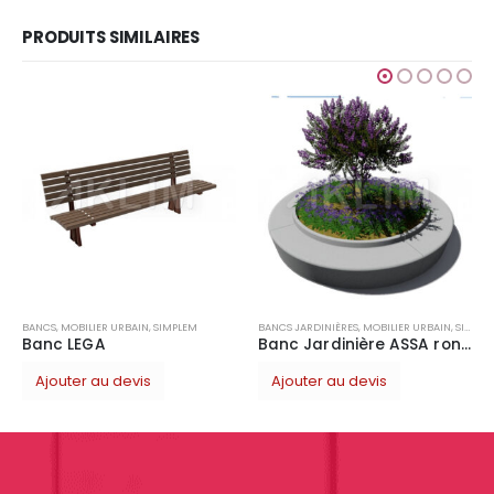
PRODUITS SIMILAIRES
BANCS JARDINIÈRES
,
MOBIL
Ajouter au devis
AIN
,
SIMPLEM
BANCS JARDINIÈRES
,
MOBILIER URBAIN
,
SIMPLEM
Banc Jardinière ASSA ronde D3000
vis
Ajouter au devis