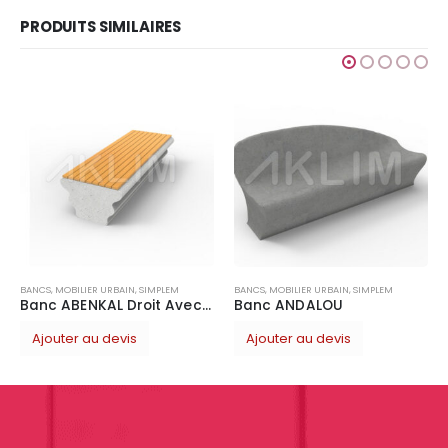
PRODUITS SIMILAIRES
BANCS
,
MOBILIER URBAIN
,
Banc ISLI 1300
Ajouter au devis
AIN
,
SIMPLEM
BANCS
,
MOBILIER URBAIN
,
SIMPLEM
Banc ABENKAL Droit Avec Assise en bois
Banc ANDALOU
vis
Ajouter au devis