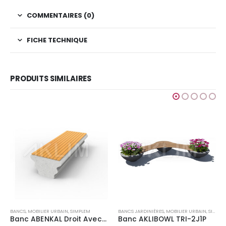
COMMENTAIRES (0)
FICHE TECHNIQUE
PRODUITS SIMILAIRES
BANCS
,
MOBILIER URBAIN
,
SIMP
Banc AKLIBOWL BIS-
Ajouter au devis
IMPLEM
BANCS JARDINIÈRES
,
MOBILIER URBAIN
,
SIMPLEM
Banc ABENKAL Droit Avec Assise en bois
Banc AKLIBOWL TRI-2J1P