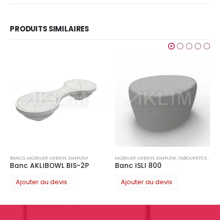
PRODUITS SIMILAIRES
BANCS
,
MOBILIER UR
Ajouter au d
R URBAIN
,
SIMPLEM
MOBILIER URBAIN
,
SIMPLEM
,
TABOURETS ET CHAISES
BOWL BIS-2P
Banc ISLI 800
u devis
Ajouter au devis