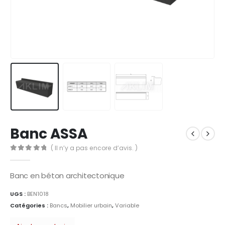
Banc ASSA
( Il n’y a pas encore d’avis. )
0
Sur 5
Banc en béton architectonique
UGS :
BEN1018
Catégories :
Bancs
,
Mobilier urbain
,
Variable