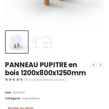
PANNEAU PUPITRE en
bois 1200x800x1250mm
( Il n’y a pas encore d’avis. )
0
Sur 5
UGS :
SIG0067
Catégorie :
Signalétique
Ajouter au devis