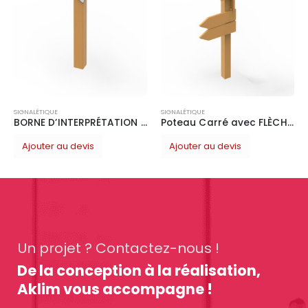
SIGNAL
Ajo
GNALÉTIQUE
SIGNALÉTIQUE
BORNE D’INTERPRÉTATION en bois 130x130x900mm
Poteau Carré avec FLÈCHE D’ORIENTATION BOIS GRAVÉE
Ajouter au devis
Ajouter au devis
Un projet ? Contactez-nous !
De la conception à la réalisation,
Aklim vous accompagne !