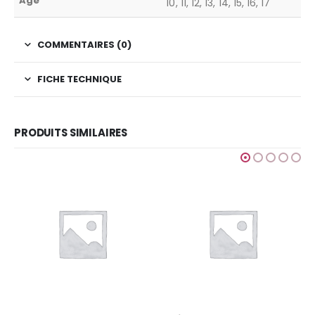
Age
10, 11, 12, 13, 14, 15, 16, 17
COMMENTAIRES (0)
FICHE TECHNIQUE
PRODUITS SIMILAIRES
SPORT ET FITN
Street w
Ajouter