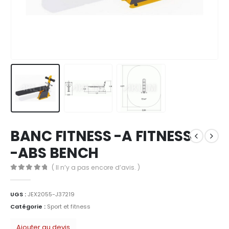
BANC FITNESS -A FITNESS
-ABS BENCH
( Il n’y a pas encore d’avis. )
0
Sur 5
UGS :
JEX2055-J37219
Catégorie :
Sport et fitness
Ajouter au devis