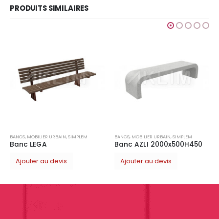
PRODUITS SIMILAIRES
BANCS 
Ajo
NCS
,
MOBILIER URBAIN
,
SIMPLEM
BANCS
,
MOBILIER URBAIN
,
SIMPLEM
anc LEGA
Banc AZLI 2000x500H450
Ajouter au devis
Ajouter au devis