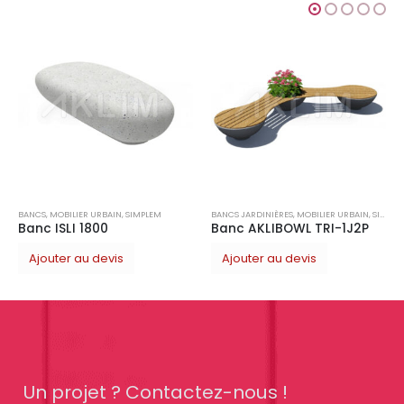
BA
BANCS
,
MOBILIER URBAIN
,
SIMPLEM
BANCS JARDINIÈRES
,
MOBILIER URBAIN
,
SIMPLEM
Banc ISLI 1800
Banc AKLIBOWL TRI-1J2P
Ajouter au devis
Ajouter au devis
Un projet ? Contactez-nous !